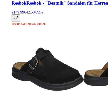
Reebok
Reebok - "Beatnik" Sandalen für Herren
€149.99
€42.50
-
72
%
10% RABATT AB 60€: 10DEAL