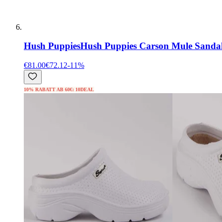
Hush Puppies
Hush Puppies Carson Mule Sandal
€81.00
€72.12
-
11
%
10% RABATT AB 60€: 10DEAL