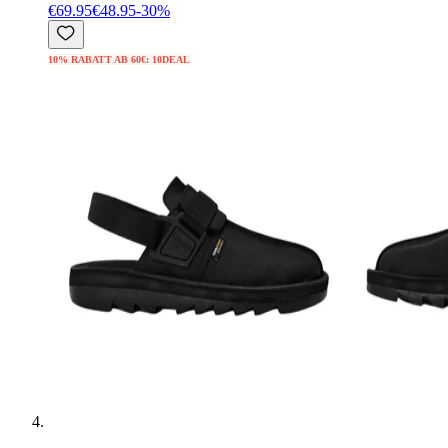
€69.95
€48.95
-
30
%
10% RABATT AB 60€: 10DEAL