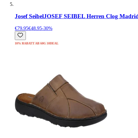
Josef Seibel
JOSEF SEIBEL Herren Clog Madrid 
€79.95
€48.95
-
30
%
10% RABATT AB 60€: 10DEAL