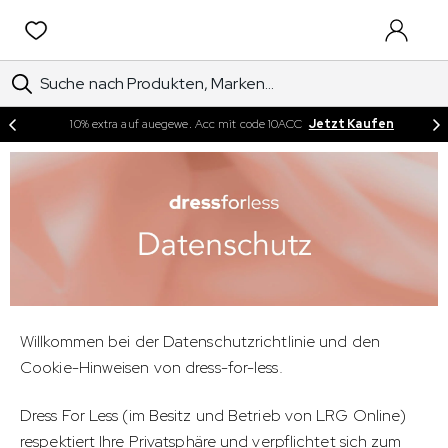
EINTRA
10% extra auf auegewe. Acc mit code 10ACC
Jetzt Kaufen
Willkommen bei der Datenschutzrichtlinie und den
Cookie-Hinweisen von dress-for-less.
Dress For Less (im Besitz und Betrieb von LRG Online)
respektiert Ihre Privatsphäre und verpflichtet sich zum