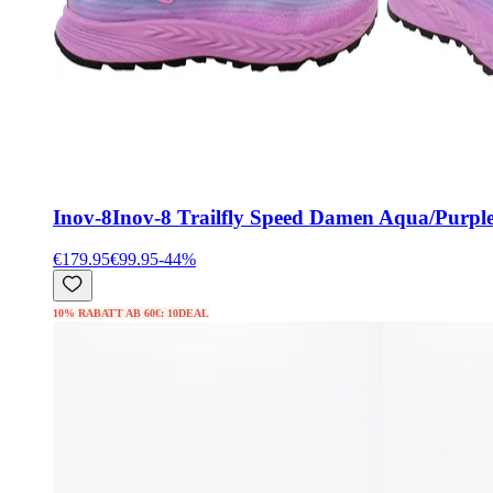
Inov-8
Inov-8 Trailfly Speed Damen Aqua/Purple
€179.95
€99.95
-
44
%
10% RABATT AB 60€: 10DEAL