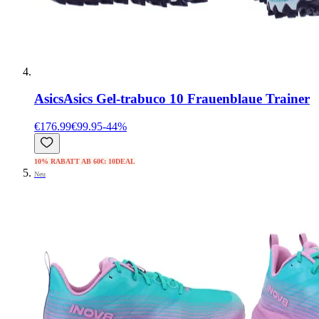
Asics
Asics Gel-trabuco 10 Frauenblaue Trainer
€176.99
€99.95
-
44
%
10% RABATT AB 60€: 10DEAL
Neu