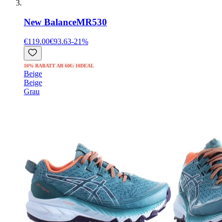
New Balance
MR530
€119.00
€93.63
-
21
%
10% RABATT AB 60€: 10DEAL
Beige
Beige
Grau