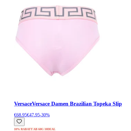
Versace
Versace Damen Brazilian Topeka Slip
€68.95
€47.95
-
30
%
10% RABATT AB 60€: 10DEAL