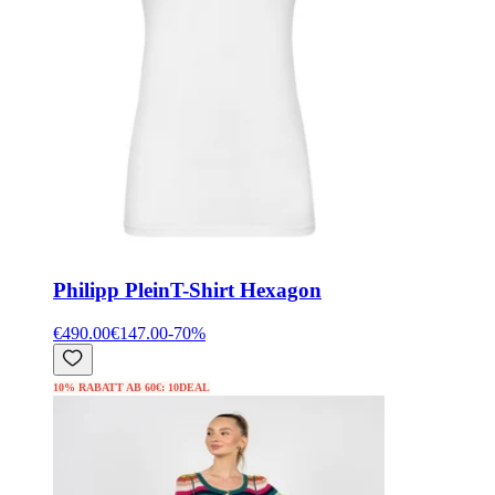
Philipp Plein
T-Shirt Hexagon
€490.00
€147.00
-
70
%
10% RABATT AB 60€: 10DEAL