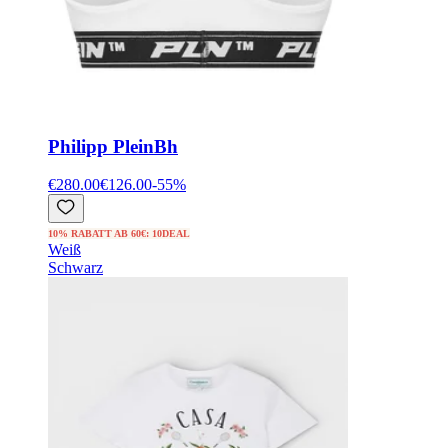
Philipp Plein
Bh
€280.00
€126.00
-
55
%
10% RABATT AB 60€: 10DEAL
Weiß
Schwarz