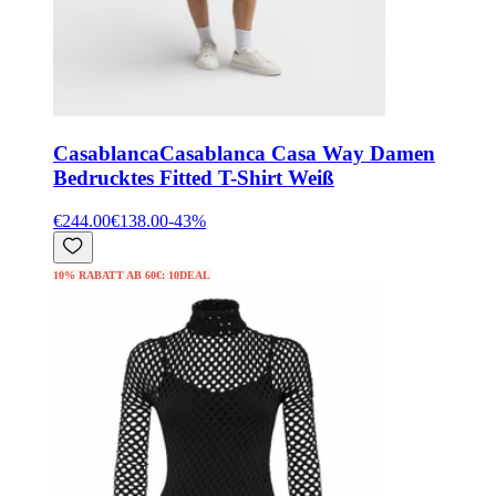
Casablanca
Casablanca Casa Way Damen
Bedrucktes Fitted T-Shirt Weiß
€244.00
€138.00
-
43
%
10% RABATT AB 60€: 10DEAL