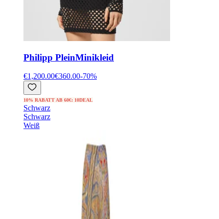
Philipp Plein
Minikleid
€1,200.00
€360.00
-
70
%
10% RABATT AB 60€: 10DEAL
Schwarz
Schwarz
Weiß