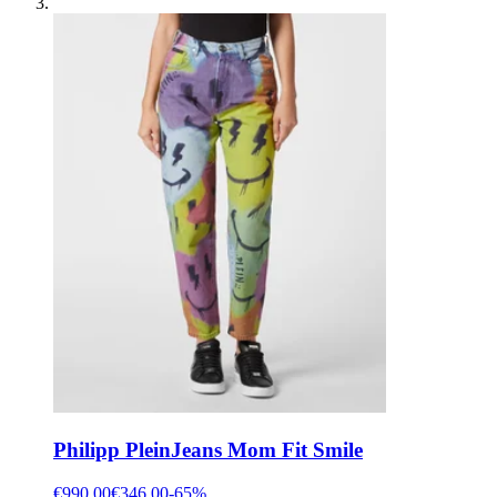
Philipp Plein
Jeans Mom Fit Smile
€990.00
€346.00
-
65
%