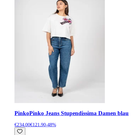
Pinko
Pinko Jeans Stupendissima Damen blau
€234.00
€121.90
-
48
%