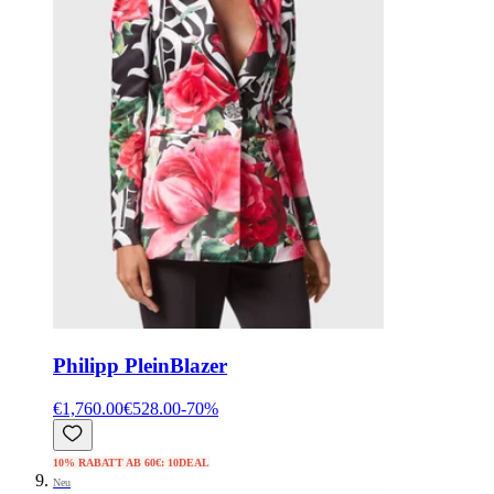
Philipp Plein
Blazer
€1,760.00
€528.00
-
70
%
10% RABATT AB 60€: 10DEAL
Neu