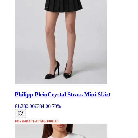
Philipp Plein
Crystal Strass Mini Skirt
€1,280.00
€384.00
-
70
%
10% RABATT AB 60€: 10DEAL