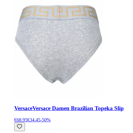
Versace
Versace Damen Brazilian Topeka Slip
€68.95
€34.45
-
50
%