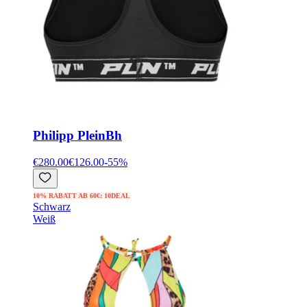
Philipp Plein
Bh
€280.00
€126.00
-
55
%
10% RABATT AB 60€: 10DEAL
Schwarz
Weiß