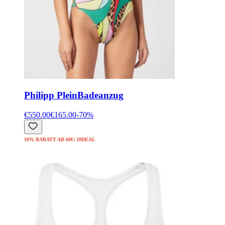
Philipp Plein
Badeanzug
€550.00
€165.00
-
70
%
10% RABATT AB 60€: 10DEAL