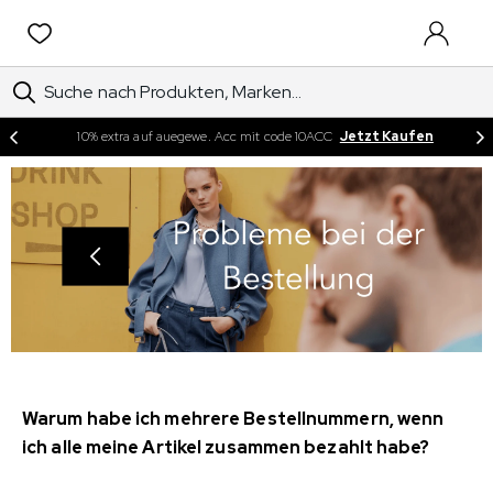
EINTRA
10% extra auf auegewe. Acc mit code 10ACC
Jetzt Kaufen
Warum habe ich mehrere Bestellnummern, wenn
ich alle meine Artikel zusammen bezahlt habe?