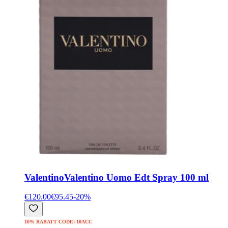
Valentino
Valentino Uomo Edt Spray 100 ml
€120.00
€95.45
-
20
%
10% RABATT CODE: 10ACC