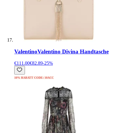
Valentino
Valentino Divina Handtasche
€111.00
€82.89
-
25
%
10% RABATT CODE: 10ACC