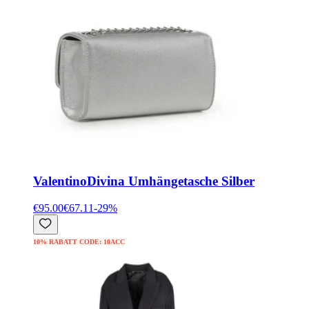
Valentino
Divina Umhängetasche Silber
€95.00
€67.11
-
29
%
10% RABATT CODE: 10ACC