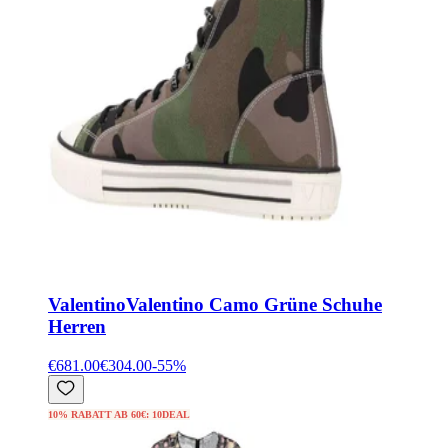
Valentino
Valentino Camo Grüne Schuhe
Herren
€681.00
€304.00
-
55
%
10% RABATT AB 60€: 10DEAL