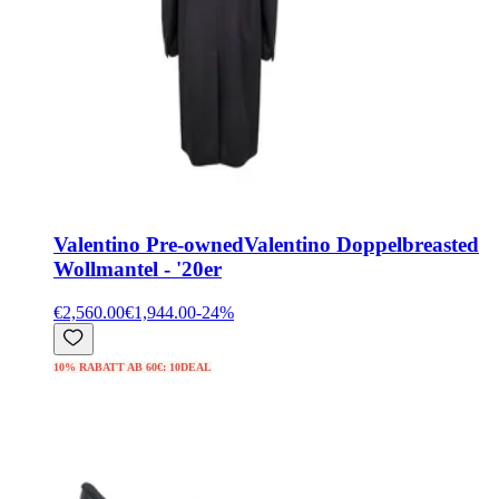
Valentino Pre-owned
Valentino Doppelbreasted
Wollmantel - '20er
€2,560.00
€1,944.00
-
24
%
10% RABATT AB 60€: 10DEAL