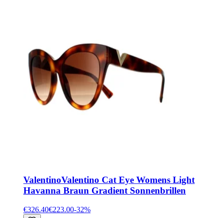
Valentino
Valentino Cat Eye Womens Light
Havanna Braun Gradient Sonnenbrillen
€326.40
€223.00
-
32
%