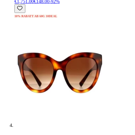
€1,751.00
€148.00
-
92
%
10% RABATT AB 60€: 10DEAL