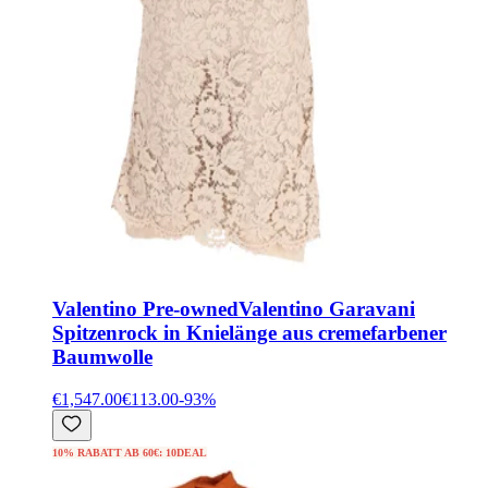
Valentino Pre-owned
Valentino Garavani
Spitzenrock in Knielänge aus cremefarbener
Baumwolle
€1,547.00
€113.00
-
93
%
10% RABATT AB 60€: 10DEAL