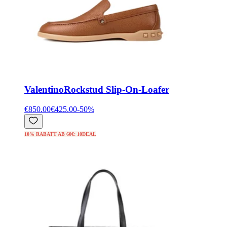
Valentino
Rockstud Slip-On-Loafer
€850.00
€425.00
-
50
%
10% RABATT AB 60€: 10DEAL